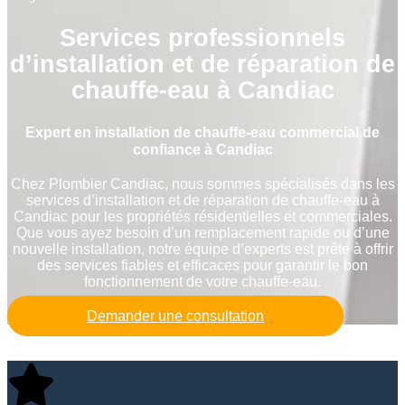
Services professionnels
d’installation et de réparation de
chauffe-eau à Candiac
Expert en installation de chauffe-eau commercial de
confiance à Candiac
Chez Plombier Candiac, nous sommes spécialisés dans les
services d’installation et de réparation de chauffe-eau à
Candiac pour les propriétés résidentielles et commerciales.
Que vous ayez besoin d’un remplacement rapide ou d’une
nouvelle installation, notre équipe d’experts est prête à offrir
des services fiables et efficaces pour garantir le bon
fonctionnement de votre chauffe-eau.
Demander une consultation