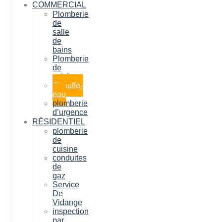
COMMERCIAL
Plomberie
de
salle
de
bains
Plomberie
de
cuisine
Chauffe-
eau
plomberie
d’urgence
RÉSIDENTIEL
plomberie
de
cuisine
conduites
de
gaz
Service
De
Vidange
inspection
par