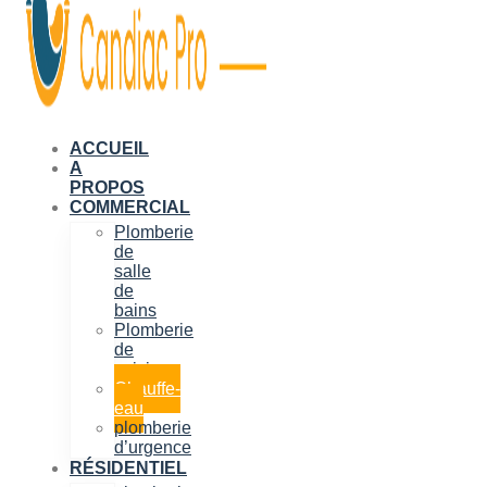
ACCUEIL
A
PROPOS
COMMERCIAL
Plomberie
de
salle
de
bains
Plomberie
de
cuisine
Chauffe-
eau
plomberie
d’urgence
RÉSIDENTIEL